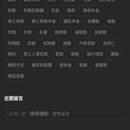
列舉
列舉扣除額
利息
勞保
勞保年金
勞工保險
勞工保險年金
國民年金
地價稅
報稅
外僑
大陸
夫妻
娛樂稅
強制險
房屋稅
所得稅
扣稅
扣除額
捐贈
汽車保險
溫世仁
營利
第三人責任險
節稅
納稅
給付項目
繳稅
繳稅方式
補充保險費
退休金
退稅
遺產稅
降低保費
近期留言
「
小可
」於〈
勞保理賠
〉發佈留言