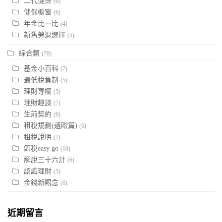
二代健保
(6)
健保櫥窗
(6)
年金比一比
(4)
新舊勞退選擇
(5)
綜合類
(70)
基金小百科
(7)
最低稅負制
(5)
理財專欄
(5)
理財趣談
(7)
生前契約
(6)
租稅規劃(遺贈篇)
(6)
租稅說明
(7)
節稅easy go
(10)
解說三十六計
(6)
認識理財
(5)
金錢新觀念
(6)
近期留言