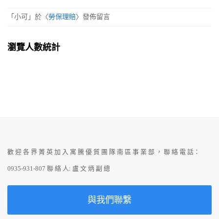
「
小可
」於〈
勞保理賠
〉發佈留言
瀏覽人數統計
歡 迎 各 界 菁 英 加 入 寓 騰 優 質 團 隊 南 區 事 業 部 ， 聯 絡 電 話：
0935-931-807 聯 絡 人: 盧 文 炳 副 總
與我們聯繫