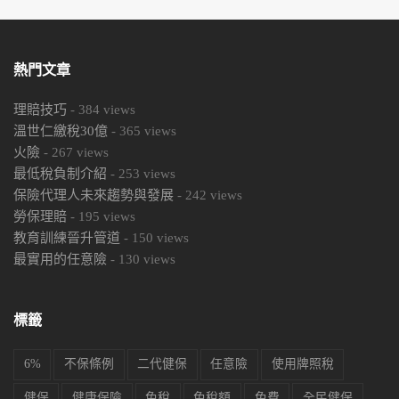
熱門文章
理賠技巧
-
384
views
溫世仁繳稅30億
-
365
views
火險
-
267
views
最低稅負制介紹
-
253
views
保險代理人未來趨勢與發展
-
242
views
勞保理賠
-
195
views
教育訓練晉升管道
-
150
views
最實用的任意險
-
130
views
標籤
6%
不保條例
二代健保
任意險
使用牌照稅
健保
健康保險
免稅
免稅額
免費
全民健保