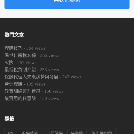
熱門文章
理賠技巧
-
384
views
溫世仁繳稅30億
-
365
views
火險
-
267
views
最低稅負制介紹
-
253
views
保險代理人未來趨勢與發展
-
242
views
勞保理賠
-
195
views
教育訓練晉升管道
-
150
views
最實用的任意險
-
130
views
標籤
6%
不保條例
二代健保
任意險
使用牌照稅