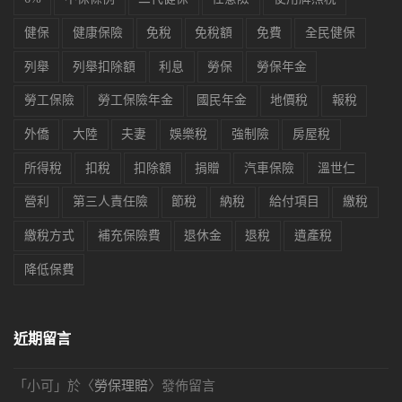
健保
健康保險
免稅
免稅額
免費
全民健保
列舉
列舉扣除額
利息
勞保
勞保年金
勞工保險
勞工保險年金
國民年金
地價稅
報稅
外僑
大陸
夫妻
娛樂稅
強制險
房屋稅
所得稅
扣稅
扣除額
捐贈
汽車保險
溫世仁
營利
第三人責任險
節稅
納稅
給付項目
繳稅
繳稅方式
補充保險費
退休金
退稅
遺產稅
降低保費
近期留言
「
小可
」於〈
勞保理賠
〉發佈留言