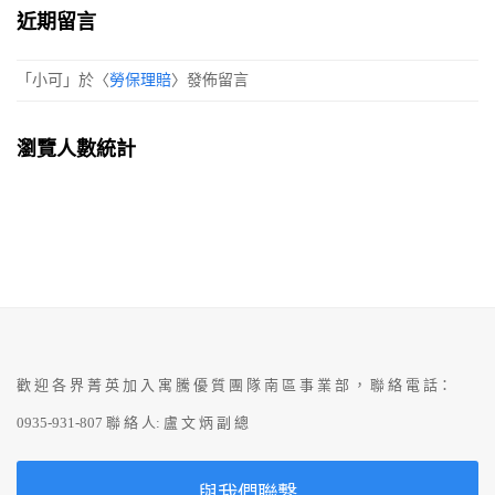
近期留言
「
小可
」於〈
勞保理賠
〉發佈留言
瀏覽人數統計
歡 迎 各 界 菁 英 加 入 寓 騰 優 質 團 隊 南 區 事 業 部 ， 聯 絡 電 話：
0935-931-807 聯 絡 人: 盧 文 炳 副 總
與我們聯繫