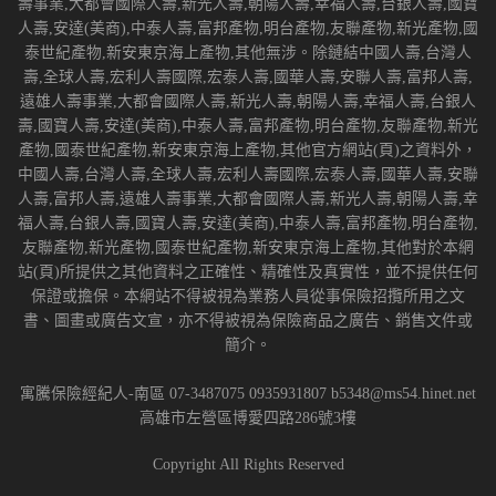
壽事業,大都會國際人壽,新光人壽,朝陽人壽,幸福人壽,台銀人壽,國寶
人壽,安達(美商),中泰人壽,富邦產物,明台產物,友聯產物,新光產物,國
泰世紀產物,新安東京海上產物,其他無涉。除鏈結中國人壽,台灣人
壽,全球人壽,宏利人壽國際,宏泰人壽,國華人壽,安聯人壽,富邦人壽,
遠雄人壽事業,大都會國際人壽,新光人壽,朝陽人壽,幸福人壽,台銀人
壽,國寶人壽,安達(美商),中泰人壽,富邦產物,明台產物,友聯產物,新光
產物,國泰世紀產物,新安東京海上產物,其他官方網站(頁)之資料外，
中國人壽,台灣人壽,全球人壽,宏利人壽國際,宏泰人壽,國華人壽,安聯
人壽,富邦人壽,遠雄人壽事業,大都會國際人壽,新光人壽,朝陽人壽,幸
福人壽,台銀人壽,國寶人壽,安達(美商),中泰人壽,富邦產物,明台產物,
友聯產物,新光產物,國泰世紀產物,新安東京海上產物,其他對於本網
站(頁)所提供之其他資料之正確性、精確性及真實性，並不提供任何
保證或擔保。本網站不得被視為業務人員從事保險招攬所用之文
書、圖畫或廣告文宣，亦不得被視為保險商品之廣告、銷售文件或
簡介。
寓騰保險經紀人-南區 07-3487075 0935931807 b5348@ms54.hinet.net
高雄市左營區博愛四路286號3樓
Copyright All Rights Reserved