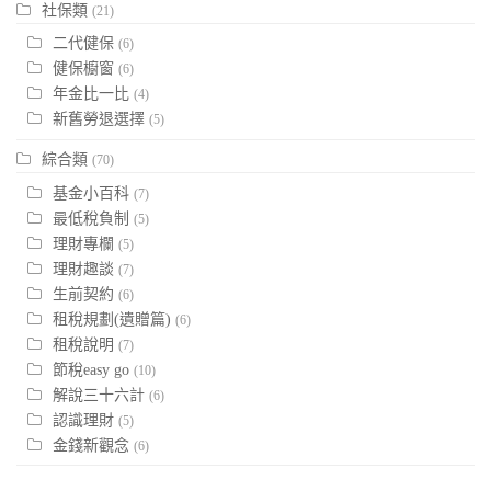
社保類
(21)
二代健保
(6)
健保櫥窗
(6)
年金比一比
(4)
新舊勞退選擇
(5)
綜合類
(70)
基金小百科
(7)
最低稅負制
(5)
理財專欄
(5)
理財趣談
(7)
生前契約
(6)
租稅規劃(遺贈篇)
(6)
租稅說明
(7)
節稅easy go
(10)
解說三十六計
(6)
認識理財
(5)
金錢新觀念
(6)