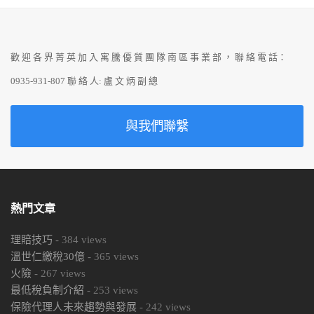
歡 迎 各 界 菁 英 加 入 寓 騰 優 質 團 隊 南 區 事 業 部 ， 聯 絡 電 話：
0935-931-807 聯 絡 人: 盧 文 炳 副 總
與我們聯繫
熱門文章
理賠技巧
-
384
views
溫世仁繳稅30億
-
365
views
火險
-
267
views
最低稅負制介紹
-
253
views
保險代理人未來趨勢與發展
-
242
views