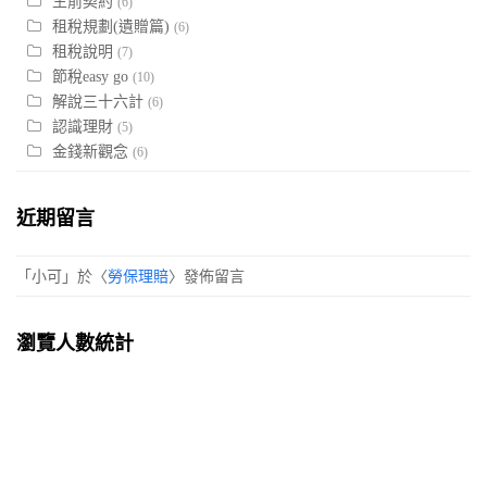
生前契約
(6)
租稅規劃(遺贈篇)
(6)
租稅說明
(7)
節稅easy go
(10)
解說三十六計
(6)
認識理財
(5)
金錢新觀念
(6)
近期留言
「
小可
」於〈
勞保理賠
〉發佈留言
瀏覽人數統計