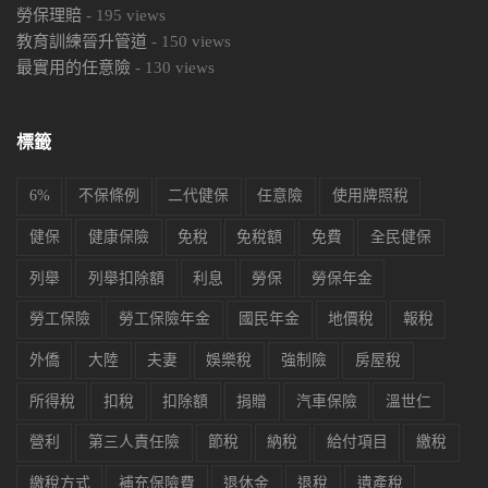
勞保理賠
-
195
views
教育訓練晉升管道
-
150
views
最實用的任意險
-
130
views
標籤
6%
不保條例
二代健保
任意險
使用牌照稅
健保
健康保險
免稅
免稅額
免費
全民健保
列舉
列舉扣除額
利息
勞保
勞保年金
勞工保險
勞工保險年金
國民年金
地價稅
報稅
外僑
大陸
夫妻
娛樂稅
強制險
房屋稅
所得稅
扣稅
扣除額
捐贈
汽車保險
溫世仁
營利
第三人責任險
節稅
納稅
給付項目
繳稅
繳稅方式
補充保險費
退休金
退稅
遺產稅