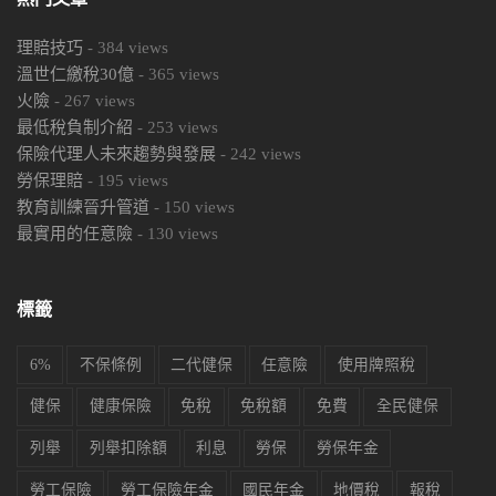
理賠技巧
-
384
views
溫世仁繳稅30億
-
365
views
火險
-
267
views
最低稅負制介紹
-
253
views
保險代理人未來趨勢與發展
-
242
views
勞保理賠
-
195
views
教育訓練晉升管道
-
150
views
最實用的任意險
-
130
views
標籤
6%
不保條例
二代健保
任意險
使用牌照稅
健保
健康保險
免稅
免稅額
免費
全民健保
列舉
列舉扣除額
利息
勞保
勞保年金
勞工保險
勞工保險年金
國民年金
地價稅
報稅