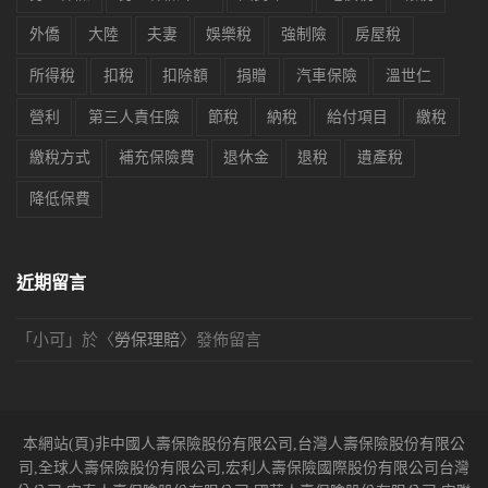
外僑
大陸
夫妻
娛樂稅
強制險
房屋稅
所得稅
扣稅
扣除額
捐贈
汽車保險
溫世仁
營利
第三人責任險
節稅
納稅
給付項目
繳稅
繳稅方式
補充保險費
退休金
退稅
遺產稅
降低保費
近期留言
「
小可
」於〈
勞保理賠
〉發佈留言
本網站(頁)非中國人壽保險股份有限公司,台灣人壽保險股份有限公
司,全球人壽保險股份有限公司,宏利人壽保險國際股份有限公司台灣