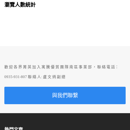
瀏覽人數統計
歡 迎 各 界 菁 英 加 入 寓 騰 優 質 團 隊 南 區 事 業 部 ， 聯 絡 電 話：
0935-931-807 聯 絡 人: 盧 文 炳 副 總
與我們聯繫
熱門文章