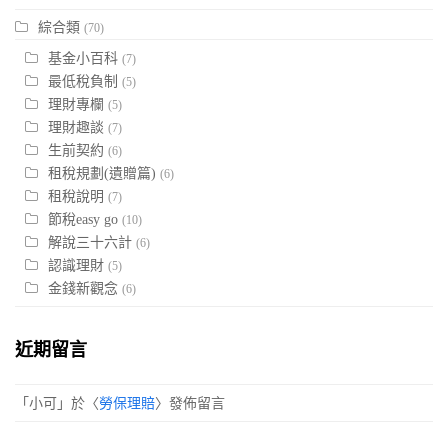
綜合類
(70)
基金小百科
(7)
最低稅負制
(5)
理財專欄
(5)
理財趣談
(7)
生前契約
(6)
租稅規劃(遺贈篇)
(6)
租稅說明
(7)
節稅easy go
(10)
解說三十六計
(6)
認識理財
(5)
金錢新觀念
(6)
近期留言
「
小可
」於〈
勞保理賠
〉發佈留言