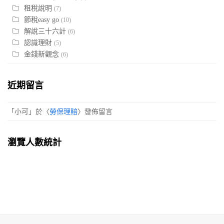
租稅說明
(7)
節稅easy go
(10)
解說三十六計
(6)
認識理財
(5)
金錢新觀念
(6)
近期留言
「
小可
」於〈
勞保理賠
〉發佈留言
瀏覽人數統計