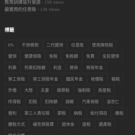
教育訓練晉升管道
-
150
views
最實用的任意險
-
130
views
標籤
6%
不保條例
二代健保
任意險
使用牌照稅
健保
健康保險
免稅
免稅額
免費
全民健保
列舉
列舉扣除額
利息
勞保
勞保年金
勞工保險
勞工保險年金
國民年金
地價稅
報稅
外僑
大陸
夫妻
娛樂稅
強制險
房屋稅
所得稅
扣稅
扣除額
捐贈
汽車保險
溫世仁
營利
第三人責任險
節稅
納稅
給付項目
繳稅
繳稅方式
補充保險費
退休金
退稅
遺產稅