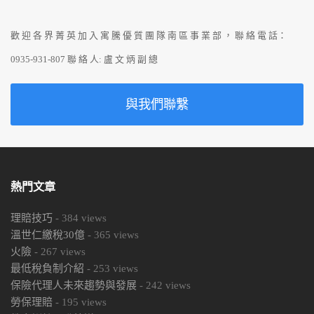
歡 迎 各 界 菁 英 加 入 寓 騰 優 質 團 隊 南 區 事 業 部 ， 聯 絡 電 話：
0935-931-807 聯 絡 人: 盧 文 炳 副 總
與我們聯繫
熱門文章
理賠技巧
-
384
views
溫世仁繳稅30億
-
365
views
火險
-
267
views
最低稅負制介紹
-
253
views
保險代理人未來趨勢與發展
-
242
views
勞保理賠
-
195
views