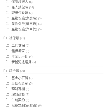
保險經紀人
(6)
名人談保險
(14)
理賠停看聽
(2)
產物保險(家庭險)
(3)
產物保險(機車篇)
(3)
產物保險(汽車篇)
(5)
社保類
(21)
二代健保
(6)
健保櫥窗
(6)
年金比一比
(4)
新舊勞退選擇
(5)
綜合類
(70)
基金小百科
(7)
最低稅負制
(5)
理財專欄
(5)
理財趣談
(7)
生前契約
(6)
租稅規劃(遺贈篇)
(6)