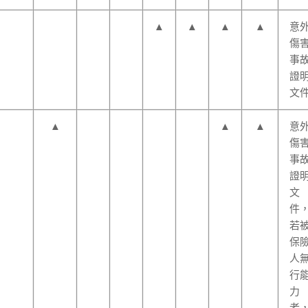
▲
▲
▲
▲
意
傷
事
證
文
▲
▲
▲
意
傷
事
證
文
件
若
保
人
行
力