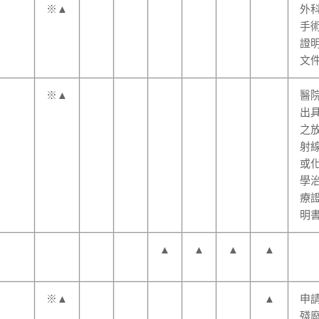
※▲
外
手
證
文
※▲
醫
出
之
射
或
學
療
明
▲
▲
▲
▲
※▲
▲
申
殘