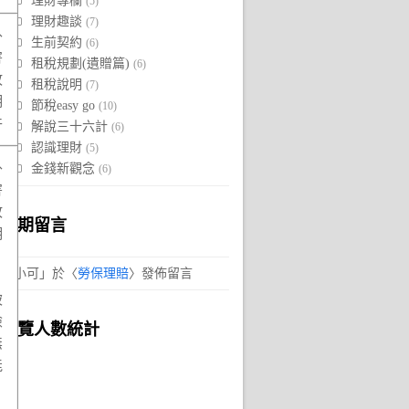
理財專欄
(5)
理財趣談
(7)
外
生前契約
(6)
害
租稅規劃(遺贈篇)
(6)
故
租稅說明
(7)
明
節稅easy go
(10)
件
解說三十六計
(6)
認識理財
(5)
外
金錢新觀念
(6)
害
故
近期留言
明
「
小可
」於〈
勞保理賠
〉發佈留言
，
被
險
瀏覽人數統計
無
能