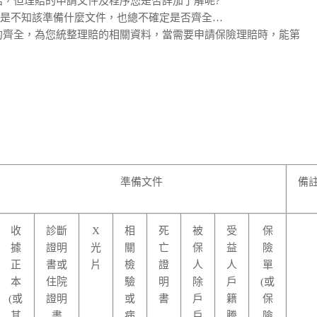
賠，但理賠的申請文件及程序您是否詳加了解呢?
更是不知該準備什麼文件，也總不確定是否齊全…
的齊全，為您統整理賠的相關資料，當需要申請保險理賠時，能第
準備文件
備
收
診斷
X
相
死
被
受
保
據
證明
光
關
亡
保
益
險
正
書或
片
檢
證
人
人
單
本
住院
驗
明
除
戶
(或
(或
證明
或
書
戶
籍
保
其
書
病
戶
謄
險