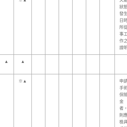
※▲
失
狀
發
日
所
事
作
證
▲
▲
※▲
申
手
保
金
者
則
檢