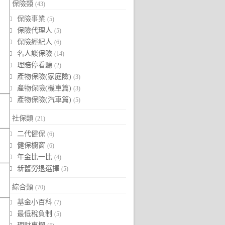
保險類
(43)
保險事業
(5)
保險代理人
(5)
保險經紀人
(6)
名人談保險
(14)
理賠停看聽
(2)
產物保險(家庭險)
(3)
產物保險(機車篇)
(3)
產物保險(汽車篇)
(5)
社保類
(21)
二代健保
(6)
健保櫥窗
(6)
年金比一比
(4)
新舊勞退選擇
(5)
綜合類
(70)
基金小百科
(7)
最低稅負制
(5)