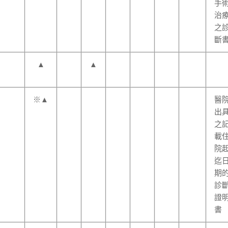
手
治
之
斷
▲
▲
※▲
醫
出
之
載
院
迄
期
診
證
書