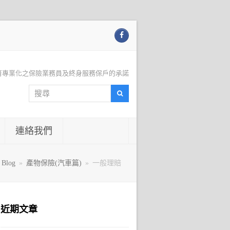
Facebook
育專業化之保險業務員及終身服務保戶的承諾
搜
搜
尋
尋
連絡我們
Blog
»
產物保險(汽車篇)
»
一般理賠
近期文章