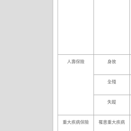
人壽保險
身故
全殘
失蹤
重大疾病保險
罹患重大疾病