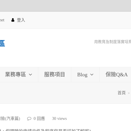
net
登入
用教育及制度落實培
區
業務專區
服務項目
Blog
保險Q&A
首頁
»
險(汽車篇)
0 回應
30
views