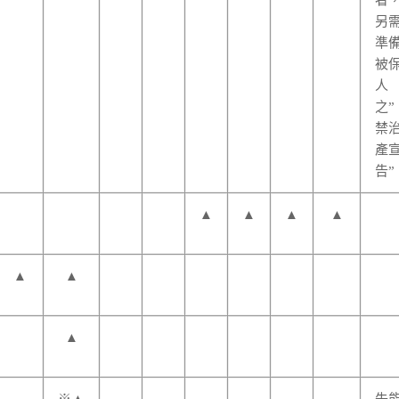
者
另
準
被
人
之”
禁
產
告”
▲
▲
▲
▲
▲
▲
▲