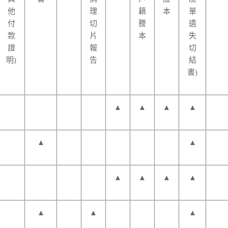
他
理
籍
本
單
付
切
謄
遺
款
片
本
失
證
報
切
明)
告
結
書)
▲
▲
▲
▲
▲
▲
▲
▲
▲
▲
▲
▲
▲