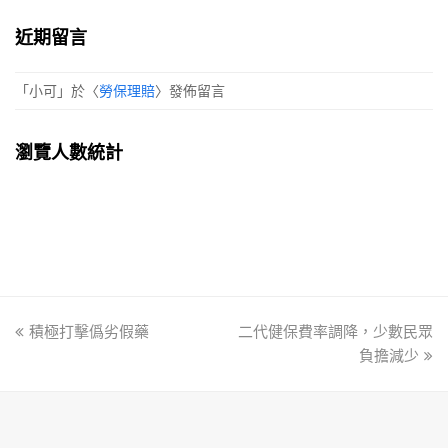
近期留言
「
小可
」於〈
勞保理賠
〉發佈留言
瀏覽人數統計
previous
積極打擊僞劣假藥
二代健保費率調降，少數民眾
next
post:
post:
負擔減少