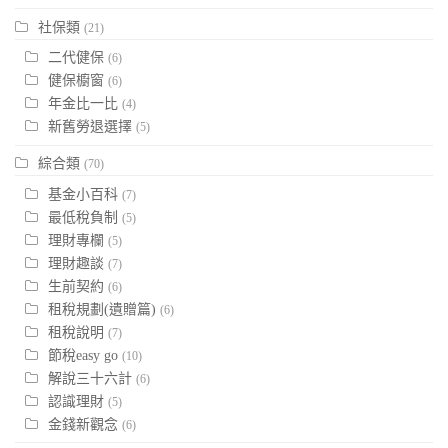
社保類
(21)
二代健保
(6)
健保櫥窗
(6)
年金比一比
(4)
新舊勞退選擇
(5)
綜合類
(70)
基金小百科
(7)
最低稅負制
(5)
理財專欄
(5)
理財趣談
(7)
生前契約
(6)
租稅規劃(遺贈篇)
(6)
租稅說明
(7)
節稅easy go
(10)
解說三十六計
(6)
認識理財
(5)
金錢新觀念
(6)