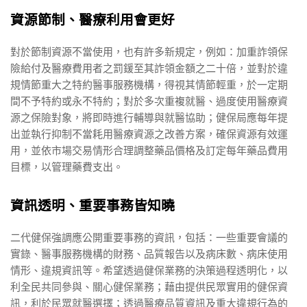
資源節制、醫療利用會更好
對於節制資源不當使用，也有許多新規定，例如：加重詐領保
險給付及醫療費用者之罰鍰至其詐領金額之二十倍，並對於違
規情節重大之特約醫事服務機構，得視其情節輕重，於一定期
間不予特約或永不特約；對於多次重複就醫、過度使用醫療資
源之保險對象，將即時進行輔導與就醫協助；健保局應每年提
出並執行抑制不當耗用醫療資源之改善方案，確保資源有效運
用，並依市場交易情形合理調整藥品價格及訂定每年藥品費用
目標，以管理藥費支出。
資訊透明、重要事務皆知曉
二代健保強調應公開重要事務的資訊，包括：一些重要會議的
實錄、醫事服務機構的財務、品質報告以及病床數、病床使用
情形、違規資訊等。希望透過健保業務的決策過程透明化，以
利全民共同參與、關心健保業務；藉由提供民眾實用的健保資
訊，利於民眾就醫選擇；透過醫療品質資訊及重大違規行為的