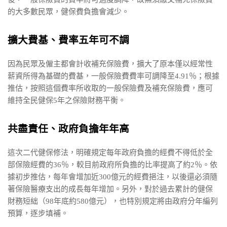
的大多數民眾，健保費負擔會減少。
擴大費基、費率五年可不調
因為民眾及僱主都會計收補充保險費，擴大了原本僅以經常性
薪資所得為基礎的費基，一般保險費費率可調降至4.91％；根據
推估，按照這個費率所收取的一般保險費及補充保險費，應可
維持全民健保5年之保險財務平衡。
共盡責任、政府負擔年年高
這次二代健保修法，明確規定每年政府負擔的經費不得低於全
部保險經費的36％，較目前政府所負擔的比率提高了約2％。依
據初步推估，每年會增加近300億元的經費挹注，以後還必須隨
著保險醫療支出的成長每年增加。另外，對於過去累計的健保
財務短絀（98年底約580億元），也特別規定將由政府分年編列
預算，逐步填補。