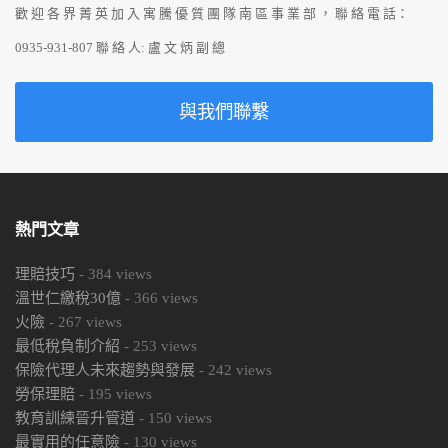
歡 迎 各 界 菁 英 加 入 寓 騰 優 質 團 隊 南 區 事 業 部 ， 聯 絡 電 話：
0935-931-807 聯 絡 人: 盧 文 炳 副 總
與我們聯繫
熱門文章
理賠技巧
-
384
views
溫世仁繳稅30億
-
366
views
火險
-
267
views
最低稅負制介紹
-
253
views
保險代理人未來趨勢與發展
-
242
views
勞保理賠
-
195
views
教育訓練晉升管道
-
150
views
最實用的任意險
-
130
views