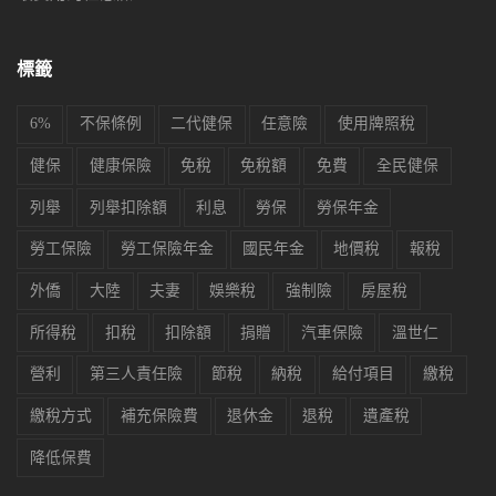
標籤
6%
不保條例
二代健保
任意險
使用牌照稅
健保
健康保險
免稅
免稅額
免費
全民健保
列舉
列舉扣除額
利息
勞保
勞保年金
勞工保險
勞工保險年金
國民年金
地價稅
報稅
外僑
大陸
夫妻
娛樂稅
強制險
房屋稅
所得稅
扣稅
扣除額
捐贈
汽車保險
溫世仁
營利
第三人責任險
節稅
納稅
給付項目
繳稅
繳稅方式
補充保險費
退休金
退稅
遺產稅
降低保費