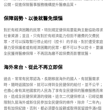
公開，促進保險醫事服務機構提升醫療品質。
保障弱勢、以後就醫免煩惱
對於有經濟困難的民眾，特別規定健保局要能夠主動協助尋求
社會資源；並且，只有對於有經濟能力但拒不繳費的欠費民
眾，才可以採取暫行停止給付（控卡）的手段，對於遭受家庭
暴力受保護者或有經濟困難的民眾，都不可以予以控卡，要讓
全民獲得醫療保障，不再因為繳不起保費而影響就醫。
海外來台、從此不再立即保
過去，常常有民眾認為，長期移居海外的國人，有就醫需求
時，隨時返國加保，就可以得到全民健保的給付，並不公平；
也擔心會有其他國家的人民為了享有全民健保的醫療服務而來
台，造成全民健保資源的侵蝕。這次二代健保修法，已經從嚴
限制久居海外或新住民參加全民健保的條件，除非「二年內」
曾有加保紀錄，否則，都必須要在設籍或取得居留證件滿6個