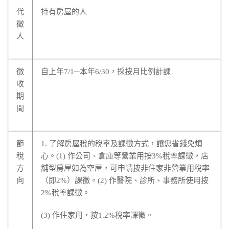
代
持有房屋的人
徵
人
徵
自上年7/1─本年6/30，採按月比例計課
收
期
間
節
1. 了解房屋稅的稅率及課徵方式，讓您省錢免煩
稅
心。(1) 作公司、倉庫等營業用按3%稅率課徵，店
方
舖型房屋如為空屋，可申請按非住家非營業用稅率
向
（即2%）課徵。(2) 作醫院、診所、事務所使用按
2%稅率課徵。
(3) 作住家用，按1.2%稅率課徵。