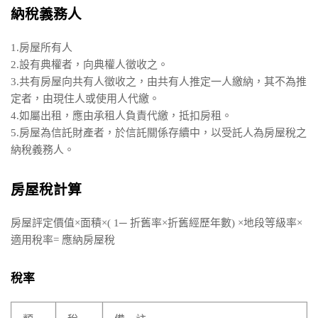
納稅義務人
1.房屋所有人
2.設有典權者，向典權人徵收之。
3.共有房屋向共有人徵收之，由共有人推定一人繳納，其不為推
定者，由現住人或使用人代繳。
4.如屬出租，應由承租人負責代繳，抵扣房租。
5.房屋為信託財產者，於信託關係存續中，以受託人為房屋稅之
納稅義務人。
房屋稅計算
房屋評定價值×面積×( 1─ 折舊率×折舊經歷年數) ×地段等級率×
適用稅率= 應納房屋稅
稅率