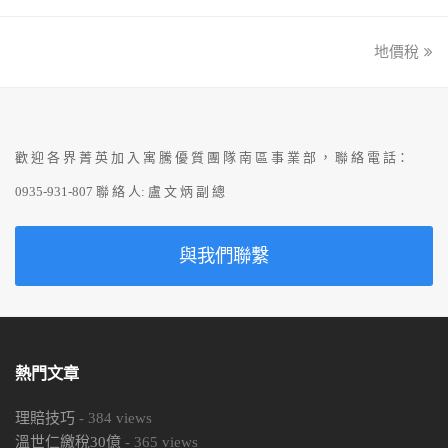
地價稅
next
post:
歡 迎 各 界 菁 英 加 入 寓 騰 優 質 團 隊 南 區 事 業 部 ， 聯 絡 電 話：
0935-931-807 聯 絡 人: 盧 文 炳 副 總
與我們聯繫
熱門文章
理賠技巧
-
384
views
溫世仁繳稅30億
-
365
views