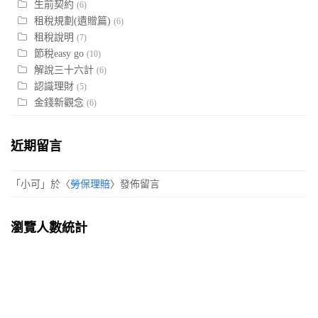
生前契約
(6)
租稅規劃(遺贈篇)
(6)
租稅說明
(7)
節稅easy go
(10)
解說三十六計
(6)
認識理財
(5)
金錢新觀念
(6)
近期留言
「
小可
」於〈
勞保理賠
〉發佈留言
瀏覽人數統計