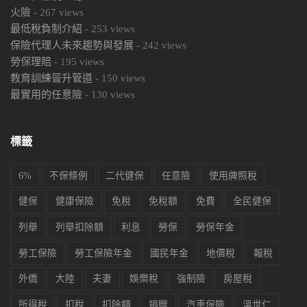
火險
-
267
views
最低稅負制介紹
-
253
views
保險代理人未來趨勢與發展
-
242
views
勞保理賠
-
195
views
教育訓練晉升管道
-
150
views
最實用的任意險
-
130
views
標籤
6%
不保條例
二代健保
任意險
使用牌照稅
健保
健康保險
免稅
免稅額
免費
全民健保
列舉
列舉扣除額
利息
勞保
勞保年金
勞工保險
勞工保險年金
國民年金
地價稅
報稅
外僑
大陸
夫妻
娛樂稅
強制險
房屋稅
所得稅
扣稅
扣除額
捐贈
汽車保險
溫世仁