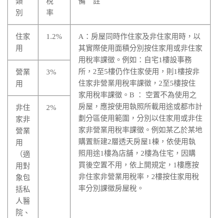
類
稅
備 註
別
率
住家
1.2%
A：房屋同時作住家及非住家用時，以
用
其實際使用面積分別按住家用或非住家
用稅率課徵。例如：自宅1樓設事務
所，2至5樓仍作住家使用，則1樓按非
營業
3%
住家非營業用稅率課徵，2至5樓按住
用
家用稅率課徵。B ： 空置不為使用之
房屋，應按使用執照所載用途或都市計
非住
2%
劃分區使用範圍，分別以住家用或非住
家非
家非營業用稅率課徵。例如某乙於某地
營業
購置新建2層透天房屋1棟，依使用執
用
照用途1樓為店舖，2樓為住宅，因購
（適
買後空置不用，依上開規定，1樓應按
用對
非住家非營業用稅率，2樓按住家用稅
象包
率分別課徵房屋稅。
括私
人醫
院、