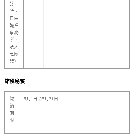
診
所、
自由
職業
事務
所、
及人
民團
體）
節稅秘笈
繳
5月1日至5月31日
納
期
限