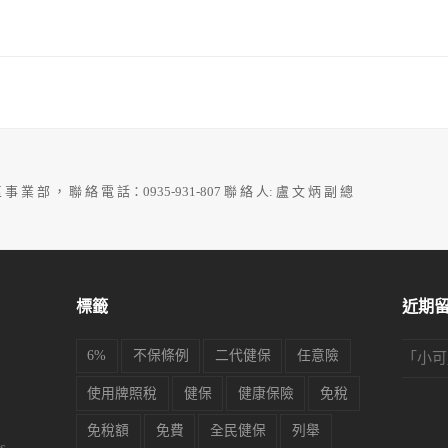
 事 業 部 ， 聯 絡 電 話：0935-931-807 聯 絡 人: 盧 文 炳 副 總
標籤
近期
6%
不保條例
二代健保
任意險
「
小可
使用牌照稅
健保
健康保險
免稅
免稅額
免費
全民健保
列舉
s