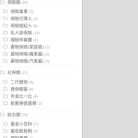
保險類
(43)
保險事業
(5)
保險代理人
(5)
保險經紀人
(6)
名人談保險
(14)
理賠停看聽
(2)
產物保險(家庭險)
(3)
產物保險(機車篇)
(3)
產物保險(汽車篇)
(5)
社保類
(21)
二代健保
(6)
健保櫥窗
(6)
年金比一比
(4)
新舊勞退選擇
(5)
綜合類
(70)
基金小百科
(7)
最低稅負制
(5)