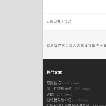
previous
理財五大祕笈
post:
歡 迎 各 界 菁 英 加 入 寓 騰 優 質 團 隊 南 區
熱門文章
理賠技巧
-
384
views
溫世仁繳稅30億
-
365
views
火險
-
267
views
最低稅負制介紹
-
253
views
保險代理人未來趨勢與發展
-
242
view