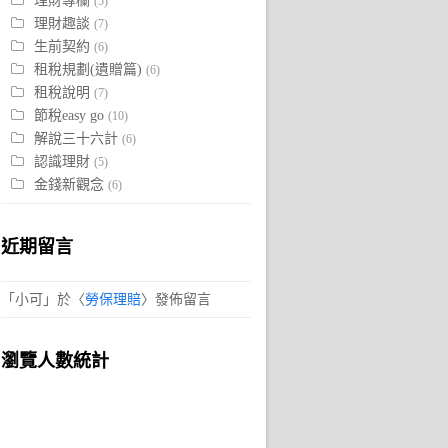
理財專欄
(5)
理財趣談
(7)
生前契約
(6)
租稅規劃(遺贈篇)
(6)
租稅說明
(7)
節稅easy go
(10)
解說三十六計
(6)
認識理財
(5)
金錢新觀念
(6)
近期留言
「
小可
」於〈
勞保理賠
〉發佈留言
瀏覽人數統計