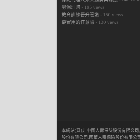
勞保理賠
-
195
views
教育訓練晉升管道
-
150
views
最實用的任意險
-
130
views
本網站(頁)非中國人壽保險股份有限公司
股份有限公司,國華人壽保險股份有限公