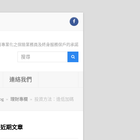
Facebook
育專業化之保險業務員及終身服務保戶的承諾
搜
搜
尋
尋
連絡我們
og
»
理財專欄
»
投資方法：逢低加碼
近期文章