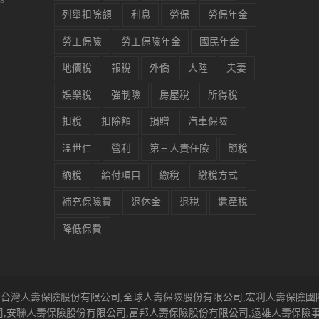
列舉扣除額
利息
勞保
勞保年金
勞工保險
勞工保險年金
國民年金
地價稅
報稅
外僑
大陸
夫妻
娛樂稅
強制險
房屋稅
所得稅
扣稅
扣除額
捐贈
汽車保險
溫世仁
營利
第三人責任險
節稅
納稅
給付項目
繳稅
繳稅方式
補充保險費
退休金
退稅
遺產稅
降低保費
,台灣人壽保險股份有限公司,全球人壽保險股份有限公司,宏利人壽保險
司,安聯人壽保險股份有限公司,富邦人壽保險股份有限公司,遠雄人壽保險