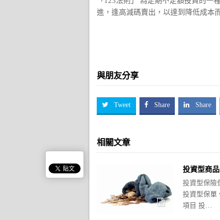
「123法則」 為定期不定額投資的
進，逢高減碼賣出，以達到降低成本
與朋友分享
Tweet
Share
Share
相關文章
投資型商品
投資型保險
投資型保單 v
項目 投…