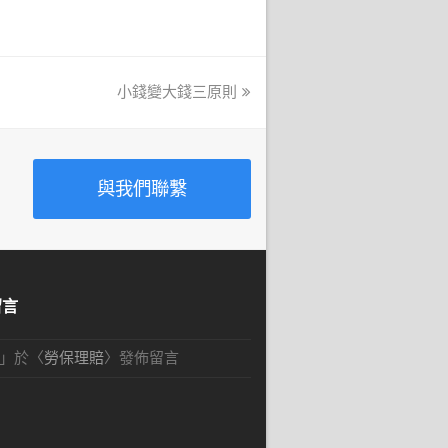
小錢變大錢三原則
next
post:
與我們聯繫
留言
」於〈
勞保理賠
〉發佈留言