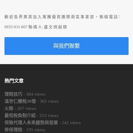
歡 迎 各 界 菁 英 加 入 寓 騰 優 質 團 隊 南 區 事 業 部 ， 聯 絡 電 話：
0935-931-807 聯 絡 人: 盧 文 炳 副 總
與我們聯繫
熱門文章
理賠技巧
-
384
views
溫世仁繳稅30億
-
365
views
火險
-
267
views
最低稅負制介紹
-
253
views
保險代理人未來趨勢與發展
-
242
views
勞保理賠
-
195
views