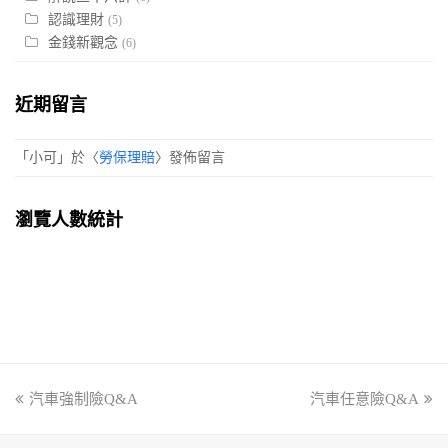
認識理財
(5)
金錢新觀念
(6)
近期留言
「
小可
」於〈
勞保理賠
〉發佈留言
瀏覽人數統計
previous
汽車強制險Q&A
汽車任意險Q&A
next
post:
post: