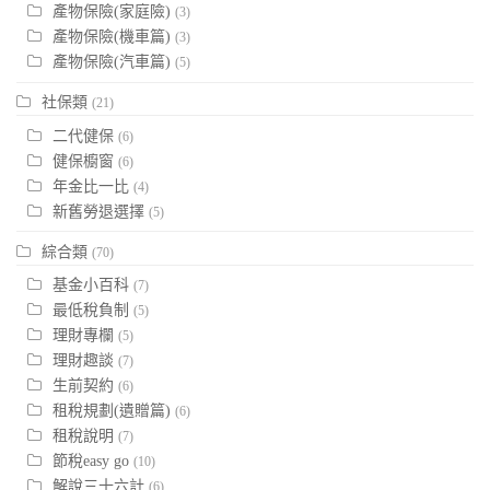
產物保險(家庭險)
(3)
產物保險(機車篇)
(3)
產物保險(汽車篇)
(5)
社保類
(21)
二代健保
(6)
健保櫥窗
(6)
年金比一比
(4)
新舊勞退選擇
(5)
綜合類
(70)
基金小百科
(7)
最低稅負制
(5)
理財專欄
(5)
理財趣談
(7)
生前契約
(6)
租稅規劃(遺贈篇)
(6)
租稅說明
(7)
節稅easy go
(10)
解說三十六計
(6)