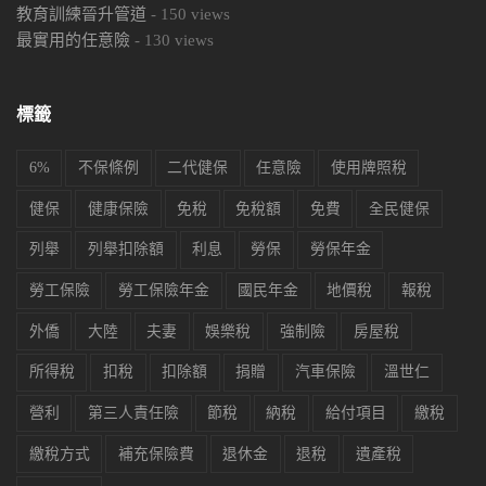
教育訓練晉升管道
-
150
views
最實用的任意險
-
130
views
標籤
6%
不保條例
二代健保
任意險
使用牌照稅
健保
健康保險
免稅
免稅額
免費
全民健保
列舉
列舉扣除額
利息
勞保
勞保年金
勞工保險
勞工保險年金
國民年金
地價稅
報稅
外僑
大陸
夫妻
娛樂稅
強制險
房屋稅
所得稅
扣稅
扣除額
捐贈
汽車保險
溫世仁
營利
第三人責任險
節稅
納稅
給付項目
繳稅
繳稅方式
補充保險費
退休金
退稅
遺產稅