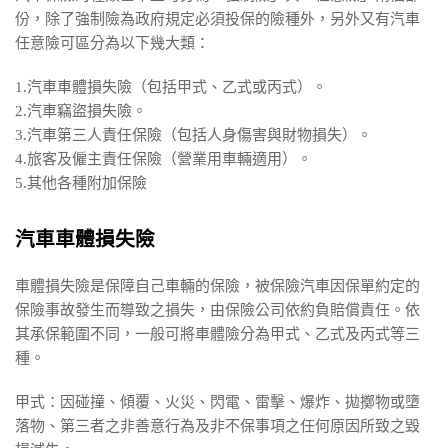
份，除了強制險為政府規定必須投保的險種外，另外又有汽車
任意險可區分為以下幾大類：
1.汽車車體損失險（包括甲式、乙式或丙式）。
2.汽車竊盜損失險。
3.汽車第三人責任保險（包括人身傷害與財物損失）。
4.旅客及僱主責任保險（營業用車輛適用）。
5.其他各種附加保險
汽車車體損失險
車體損失險是保障自己車輛的保險，被保險汽車因保單約定的
保險事故發生而導致之損失，由保險公司依約負賠償責任。依
其承保範圍不同，一般可將車體險分為甲式、乙式及丙式等三
種。
甲式：因碰撞、傾覆、火災、閃電、雷擊、爆炸、拋擲物或墮
落物、第三者之非善意行為及非不保事項之任何原因所致之毀