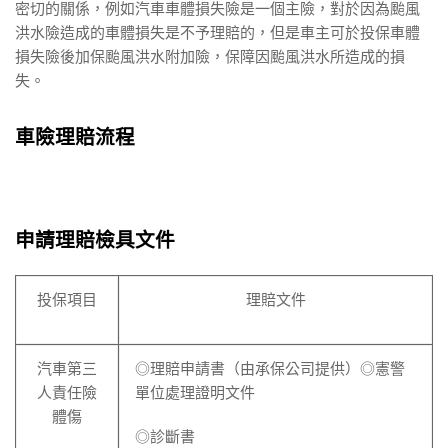
密切的關係，例如汽車車體損失險是一個主險，對於因為颱風
洪水險造成的車體損失是不予理賠的，但是車主可於投保車體
損失險後加保颱風洪水附加險，保障因颱風洪水所造成的損
失。
車險理賠流程
申請理賠檢具文件
投保項目
理賠文件
汽車第三
◎理賠申請書（由承保公司提供）◎憲警
人責任險
單位處理證明文件
體傷
◎診斷書