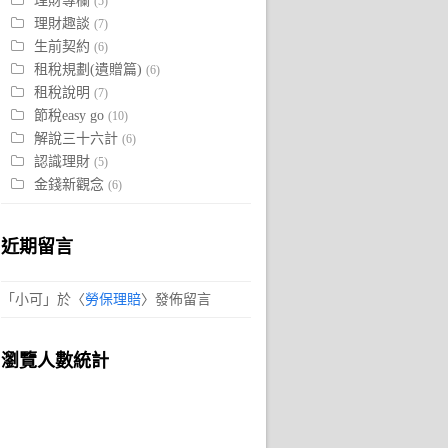
理財專欄
(5)
理財趣談
(7)
生前契約
(6)
租稅規劃(遺贈篇)
(6)
租稅說明
(7)
節稅easy go
(10)
解說三十六計
(6)
認識理財
(5)
金錢新觀念
(6)
近期留言
「
小可
」於〈
勞保理賠
〉發佈留言
瀏覽人數統計