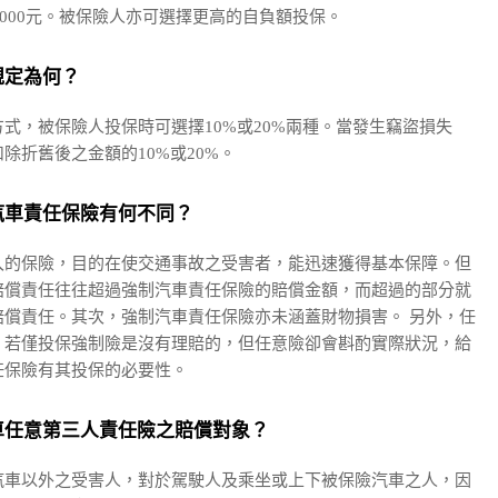
7000元。被保險人亦可選擇更高的自負額投保。
規定為何？
式，被保險人投保時可選擇10%或20%兩種。當發生竊盜損失
除折舊後之金額的10%或20%。
汽車責任保險有何不同？
入的保險，目的在使交通事故之受害者，能迅速獲得基本保障。但
賠償責任往往超過強制汽車責任保險的賠償金額，而超過的部分就
償責任。其次，強制汽車責任保險亦未涵蓋財物損害。 另外，任
，若僅投保強制險是沒有理賠的，但任意險卻會斟酌實際狀況，給
任保險有其投保的必要性。
車任意第三人責任險之賠償對象？
汽車以外之受害人，對於駕駛人及乘坐或上下被保險汽車之人，因