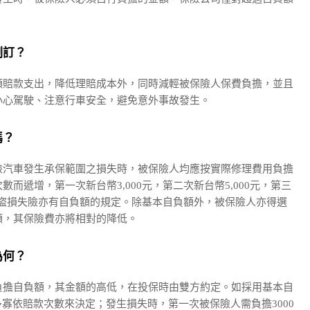
制訂？
額賠款支出，降低理賠成本外，同時減輕被保險人保費負擔，並且
小心駕駛、注意行車安全，避免意外事故發生。
嗎？
險汽車發生承保範圍之損失時，被保險人均應按實際修理費用負擔
而遞增，第一次新台幣3,000元，第二次新台幣5,000元，第三
車竊盜損失險亦有自負額的規定。除基本自負額外，被保險人亦得選
額，其保險費亦將相對的降低。
為何？
負擔自負額，其金額的高低，在投保時由雙方約定。如採用基本自
負額之多寡依賠款次數來決定；發生損失時，第一次被保險人需負擔3000