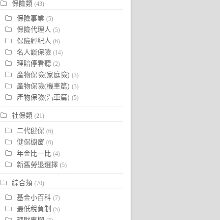
保險類
(43)
保險事業
(5)
保險代理人
(5)
保險經紀人
(6)
名人談保險
(14)
理賠停看聽
(2)
產物保險(家庭險)
(3)
產物保險(機車篇)
(3)
產物保險(汽車篇)
(5)
社保類
(21)
二代健保
(6)
健保櫥窗
(6)
年金比一比
(4)
新舊勞退選擇
(5)
綜合類
(70)
基金小百科
(7)
最低稅負制
(5)