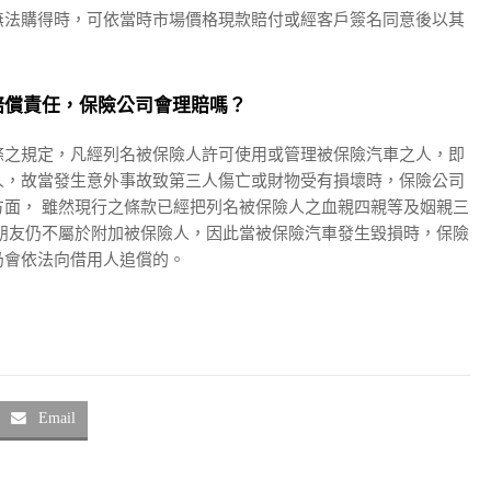
無法購得時，可依當時市場價格現款賠付或經客戶簽名同意後以其
賠償責任，保險公司會理賠嗎？
條之規定，凡經列名被保險人許可使用或管理被保險汽車之人，即
人，故當發生意外事故致第三人傷亡或財物受有損壞時，保險公司
面， 雖然現行之條款已經把列名被保險人之血親四親等及姻親三
朋友仍不屬於附加被保險人，因此當被保險汽車發生毀損時，保險
仍會依法向借用人追償的。
Email