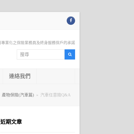
Facebook
育專業化之保險業務員及終身服務保戶的承諾
搜
搜
尋
尋
連絡我們
»
產物保險(汽車篇)
»
汽車任意險Q&A
近期文章