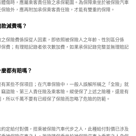
有體傷時，應屬乘客責任險之承保範圍。為保障乘坐於被保險汽車
任保險外，應再附加承保乘客責任險，才能有雙重的保障。
賠款減費嗎？
險之保險費係採從人因素，即依照被保險人之年齡、性別區分係
算保費；有理賠記錄者依次數加費，如果承保記錄完整並無理賠記
什麼都有賠嗎？
是有某些不保項目；在汽車保險中，一般人誤解所稱之「全險」就
、竊盜險、第三人責任險及乘客險。縱使保了上述之險種，還是有
制，所以千萬不要有已經保了保險而忽略了危險的防範。
依約定給付對價，搭乘被保險汽車代步之人，此種給付對價已涉及