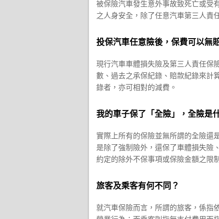
被保險汽車發生意外事故致死亡或受
之人身安全，除了任意汽車第三人責
投保汽車任意險後，保費可以無
現行汽車車體損失險及第三人責任保
數、過去之承保紀錄、賠款紀錄來計
錄者，亦可相對的減費。
我的車子保了「全險」，全險是
實際上所有的保險並無所謂的全險還
是除了強制險外，還保了車體損失險
約定的除外不保事項或保險金額之限
旅客及乘客有何不同？
就汽車保險而言，所謂的旅客，係指