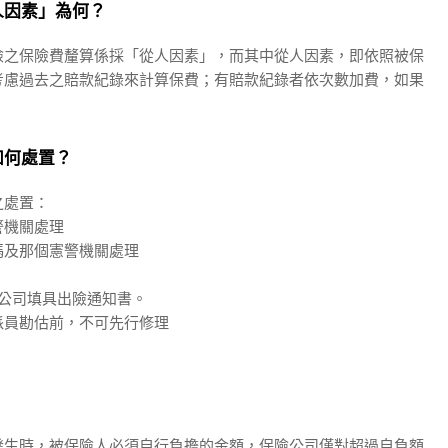
人因素」為何？
險之保險費釐算係採「從人因素」，而其中從人因素，即依照被保
考慮過去之賠款紀錄來計算保費；有賠款紀錄者依次數加費，如果
如何處置？
之處置：
警機關處理
碼及那個憲警機關處理
公司填具出險通知書。
派員勘估前，不可先行修理
發生時，被保險人必須自行負擔的金額，保險公司僅對超過自負額