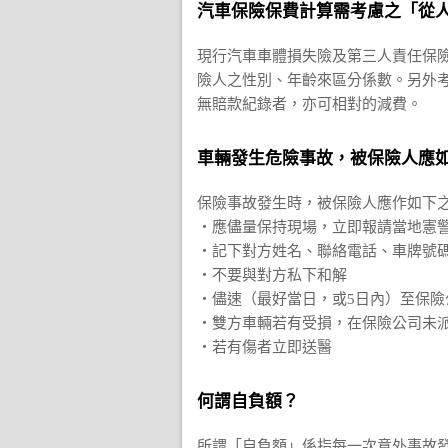
汽車保險保費計算需考慮之「從
現行汽車車體損失險及第三人責任保
險人之性別、年齡來區分係數。另外
無賠款紀錄者，亦可相對的減費。
車輛發生危險事故，被保險人應
保險事故發生時，被保險人應作如下
‧應儘量保持現場，立即報請當地憲
‧記下對方姓名、聯絡電話、車牌號
‧不要與對方私下和解
‧儘速（最好當日，或5日內）至保險
‧雙方車輛若有受損，在保險公司未
‧若有傷者立即送醫
何謂自負額？
所謂「自負額」係指每一次意外事故