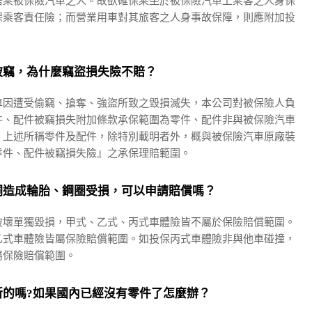
搭乘被保險汽車之人。故欲確保乘坐於被保險汽車上乘客之人身保
保乘客責任險；而營業用車對其旅客之人身事故保障，則應附加投
被竊，為什麼竊盜損失險不賠？
車因遭受偷竊、搶奪、強盜所致之毀損滅失，本公司對被保險人負
件、配件被竊損失附加條款承保範圍為零件、配件非與被保險汽車
，上述所稱零件及配件，除特別載明者外，概與被保險汽車原廠裝
零件、配件被竊損失險』之承保理賠範圍。
洞造成輪胎、鋼圈受損，可以申請賠償嗎？
破壞單獨毀損，甲式、乙式、丙式車體險皆不屬於保險賠償範圍。
乙式車體險皆屬保險賠償範圍。如投保丙式車體險非與他車碰撞，
屬保險賠償範圍。
新的嗎?如果國內已經沒有零件了怎麼辦？