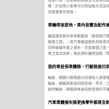
營業行為；而乘客則指無支付費用而
障，於自用小客車可以附加險方式加
保旅客責任保險。
車輛停放原地，車內音響及配件
竊盜損失險的承保範圍為『被保險汽
賠償之責』；而汽車竊盜損失保險零
同時被竊所致之損失，亦負賠償之責
置之型式為準；故此情形屬附加險『
我的車投保車體險，行駛路面凹
輪胎、鋼圈行駛路面凹洞或他人故意
輪胎、鋼圈與車身同時受損，甲式、
縱然輪胎、鋼圈與車身同時受損仍不
汽車車體損失險更換零件都是全