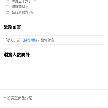
解說三十六計
(6)
認識理財
(5)
金錢新觀念
(6)
近期留言
「
小可
」於〈
勞保理賠
〉發佈留言
瀏覽人數統計
previous
投資型商品介紹
post: