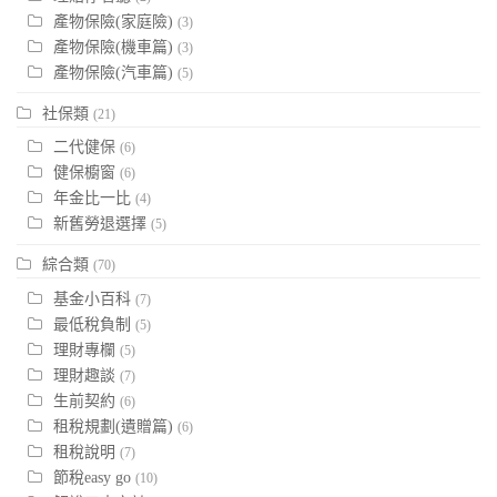
產物保險(家庭險)
(3)
產物保險(機車篇)
(3)
產物保險(汽車篇)
(5)
社保類
(21)
二代健保
(6)
健保櫥窗
(6)
年金比一比
(4)
新舊勞退選擇
(5)
綜合類
(70)
基金小百科
(7)
最低稅負制
(5)
理財專欄
(5)
理財趣談
(7)
生前契約
(6)
租稅規劃(遺贈篇)
(6)
租稅說明
(7)
節稅easy go
(10)