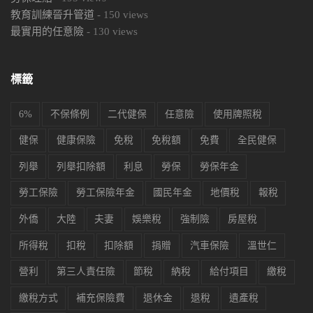
教育訓練晉升管道
-
150
views
最實用的任意險
-
130
views
標籤
6%
不保條例
二代健保
任意險
使用牌照稅
健保
健康保險
免稅
免稅額
免費
全民健保
列舉
列舉扣除額
利息
勞保
勞保年金
勞工保險
勞工保險年金
國民年金
地價稅
報稅
外僑
大陸
夫妻
娛樂稅
強制險
房屋稅
所得稅
扣稅
扣除額
捐贈
汽車保險
溫世仁
營利
第三人責任險
節稅
納稅
給付項目
繳稅
繳稅方式
補充保險費
退休金
退稅
遺產稅