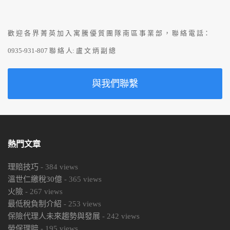
歡 迎 各 界 菁 英 加 入 寓 騰 優 質 團 隊 南 區 事 業 部 ， 聯 絡 電 話：
0935-931-807 聯 絡 人: 盧 文 炳 副 總
與我們聯繫
熱門文章
理賠技巧
-
384
views
溫世仁繳稅30億
-
365
views
火險
-
267
views
最低稅負制介紹
-
253
views
保險代理人未來趨勢與發展
-
242
views
勞保理賠
-
195
views