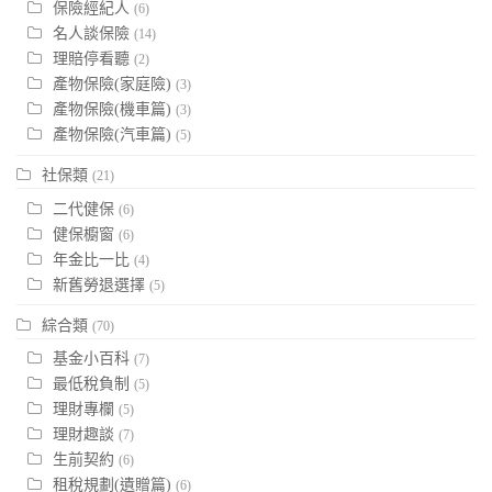
保險經紀人
(6)
名人談保險
(14)
理賠停看聽
(2)
產物保險(家庭險)
(3)
產物保險(機車篇)
(3)
產物保險(汽車篇)
(5)
社保類
(21)
二代健保
(6)
健保櫥窗
(6)
年金比一比
(4)
新舊勞退選擇
(5)
綜合類
(70)
基金小百科
(7)
最低稅負制
(5)
理財專欄
(5)
理財趣談
(7)
生前契約
(6)
租稅規劃(遺贈篇)
(6)