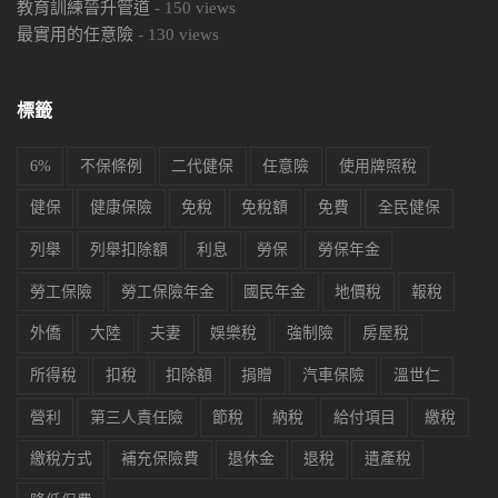
教育訓練晉升管道
-
150
views
最實用的任意險
-
130
views
標籤
6%
不保條例
二代健保
任意險
使用牌照稅
健保
健康保險
免稅
免稅額
免費
全民健保
列舉
列舉扣除額
利息
勞保
勞保年金
勞工保險
勞工保險年金
國民年金
地價稅
報稅
外僑
大陸
夫妻
娛樂稅
強制險
房屋稅
所得稅
扣稅
扣除額
捐贈
汽車保險
溫世仁
營利
第三人責任險
節稅
納稅
給付項目
繳稅
繳稅方式
補充保險費
退休金
退稅
遺產稅