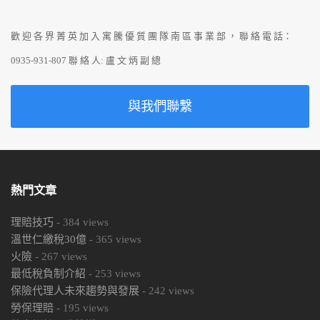
歡 迎 各 界 菁 英 加 入 寓 騰 優 質 團 隊 南 區 事 業 部 ， 聯 絡 電 話：
0935-931-807 聯 絡 人: 盧 文 炳 副 總
與我們聯繫
熱門文章
理賠技巧
-
384
views
溫世仁繳稅30億
-
365
views
火險
-
267
views
最低稅負制介紹
-
253
views
保險代理人未來趨勢與發展
-
242
views
勞保理賠
-
195
views