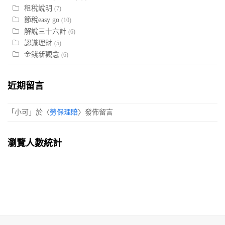
租稅說明
(7)
節稅easy go
(10)
解說三十六計
(6)
認識理財
(5)
金錢新觀念
(6)
近期留言
「
小可
」於〈
勞保理賠
〉發佈留言
瀏覽人數統計